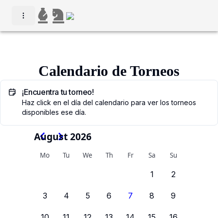
Calendario de Torneos
¡Encuentra tu torneo!
Haz click en el día del calendario para ver los torneos
disponibles ese día.
August 2026
Mo
Tu
We
Th
Fr
Sa
Su
1
2
3
4
5
6
7
8
9
10
11
12
13
14
15
16